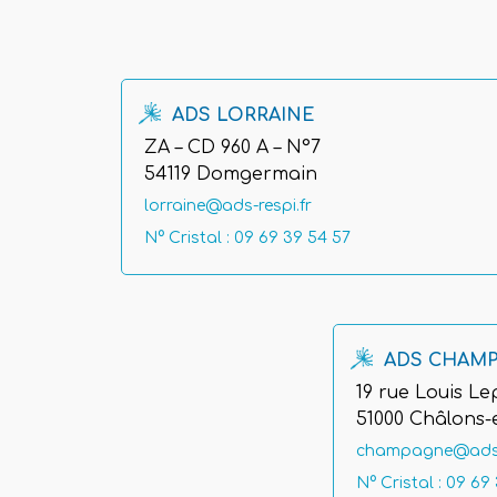
ADS LORRAINE
ZA – CD 960 A – N°7
54119 Domgermain
lorraine@ads-respi.fr
N° Cristal : 09 69 39 54 57
ADS CHAM
19 rue Louis Le
51000 Châlons
champagne@ads-r
N° Cristal : 09 69