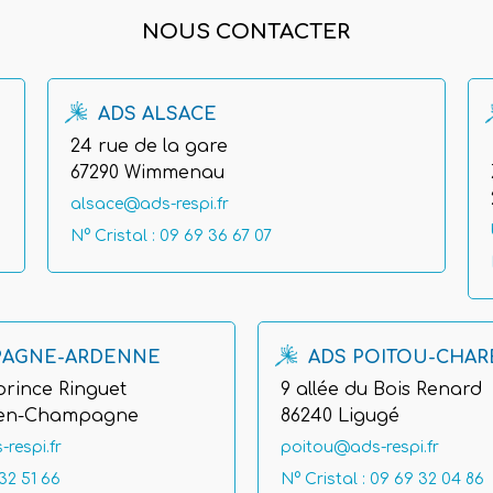
NOUS CONTACTER
ADS ALSACE
24 rue de la gare
67290 Wimmenau
alsace@ads-respi.fr
N° Cristal : 09 69 36 67 07
PAGNE-ARDENNE
ADS POITOU-CHAR
prince Ringuet
9 allée du Bois Renard
-en-Champagne
86240 Ligugé
espi.fr
poitou@ads-respi.fr
 32 51 66
N° Cristal : 09 69 32 04 86